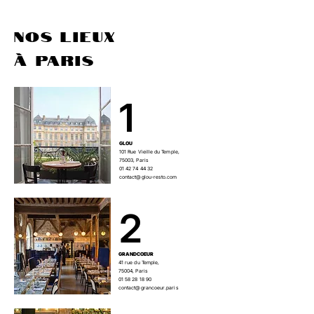
NOS LIEUX
à paris
1
GLOU
101 Rue Vieille du Temple,
75003, Paris
01 42 74 44 32
contact@glou-resto.com
2
GRANDCOEUR
41 rue du Temple,
75004, Paris
01 58 28 18 90
contact@grancoeur.paris