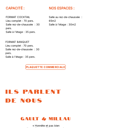
CAPACITÉ :
NOS ESPACES :
FORMAT COCKTAIL
Salle au rez-de-chaussée :
Lieu complet : 70 pers.
65m2
​Salle rez-de-chaussée : 30
Salle à l'étage : 30m2
pers.
Salle à l'étage : 35 pers.
FORMAT BANQUET
Lieu complet : 70 pers.
​Salle rez-de-chaussée :
30
pers.
Salle à l'étage : 35 pers.
PLAQUETTE COMMERCIALE
ILS PARLENT
DE NOUS
Gault & Millau
« Honnête et pas bien