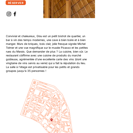
RÉSERVER
Convivial et chaleureux, Glou est un petit bistrot de quartier, un
bar à vin des temps modernes, une cave à bien boire et à bien
manger. Murs de briques, bois clair, jolie fresque signée Michel
Tolmer et une vue magnifique sur le musée Picasso et les petites
rues du Marais. Que demander de plus ? La cuisine, bien sûr. Le
restaurant s’affirme avec une cuisine de produits du marché
goûteuse, agrémentée d’une excellente carte des vins (dont une
vingtaine de vins servis au verre) qui a fait la réputation du lieu.
La salle à l'étage est privatisable pour les petits et grands
groupes jusqu'à 35 personnes !