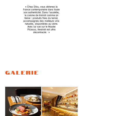
« Chez Glou, vous obtenez la
France contemporaine dans toute
son authenticité. Dans l'assiette,
la cuisine de bistrot comme on
l’aime : produits frais du terroir,
accompagnés des meilleurs vins
naturels, disponibles au verre.
Avec sa vue sur le Musée
Picasso, l’endroit est ultra
décontracté. »
GALERIE