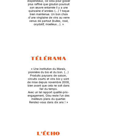
dispendieux, ce Glou pour gosier
plus raffiné que glouton poursuit
son œuvre entamée il y a une
quinzaine d'années (...) 1 toque
bien maintenue. Un bon choix
d'une vingtaine de vins au verre
venus de partout (bulles, rosé,
oxydatif, moelleux...). »
TÉLÉRAMA
« Une institution du Marais,
pionnière du bio et du bon. (...)
Produits paysans de saison,
circuits courts et vins bio y sont
de mise depuis novembre 2008,
bien avant que cela ne soit dans
l’air du temps.
Avec un tel rapport qualité-prix-
engagement, Glou reste l’un des
meilleurs plans du quartier.
Rendez-vous dans dix ans ! »
L'ÉCHO