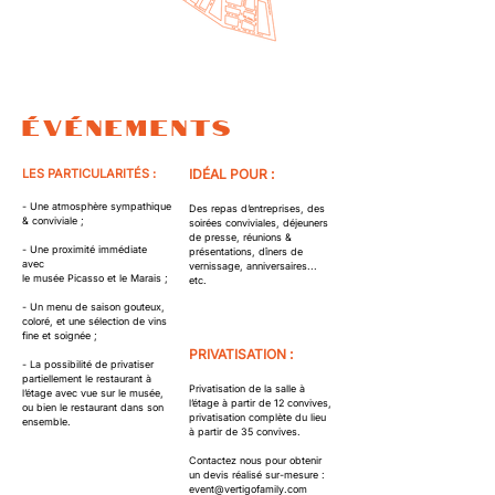
ÉVÉNEMENTS
LES PARTICULARITÉS :
IDÉAL POUR :
- Une atmosphère sympathique
Des repas d’entreprises, des
& conviviale ;
soirées conviviales, déjeuners
de presse, réunions &
- Une proximité immédiate
présentations, dîners de
avec
vernissage, anniversaires...
le musée Picasso et le Marais ;
etc.
- Un menu de saison gouteux,
coloré, et une sélection de vins
fine et soignée ;
PRIVATISATION :
- La possibilité de privatiser
partiellement le restaurant à
Privatisation de la salle à
l’étage avec vue sur le musée,
l’étage à partir de 12 convives,
ou bien le restaurant dans son
privatisation complète du lieu
ensemble.
à partir de 35 convives.
Contactez nous pour obtenir
un devis réalisé sur-mesure :
event@vertigofamily.com