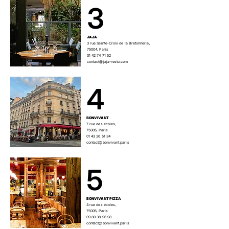
3
JAJA
3 rue Sainte-Croix de la Bretonnerie,
75004, Paris
01 42 74 71 52
contact@jaja-resto.com
4
BONVIVANT
7 rue des écoles,
75005, Paris
01 43 26 51 34
contact@bonvivant.paris
5
BONVIVANT PIZZA
4 rue des écoles,
75005, Paris
09 80 38 96 98
contact@bonvivant.paris