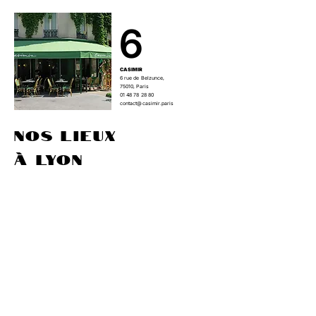
6
CASIMIR​​
6 rue de Belzunce,
75010, Paris
01 48 78 28 80
contact@casimir.paris
NOS LIEUX
à LYON
7
COCOTTE
2 cours d’Herbouville,
69004, Lyon
04 72 98 85 03
contact@cocotte-resto.com